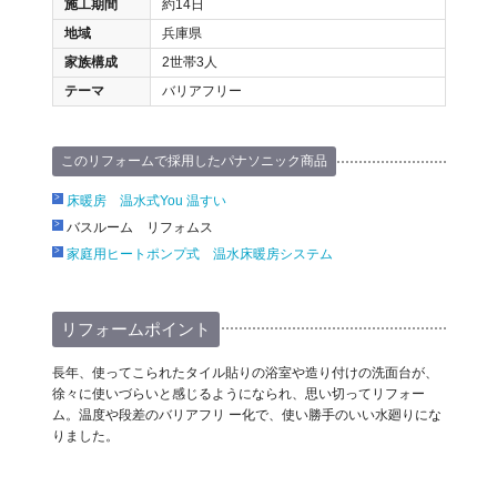
施工期間
約14日
地域
兵庫県
家族構成
2世帯3人
テーマ
バリアフリー
このリフォームで採用したパナソニック商品
床暖房 温水式You 温すい
バスルーム リフォムス
家庭用ヒートポンプ式 温水床暖房システム
リフォームポイント
長年、使ってこられたタイル貼りの浴室や造り付けの洗面台が、
徐々に使いづらいと感じるようになられ、思い切ってリフォー
ム。温度や段差のバリアフリ ー化で、使い勝手のいい水廻りにな
りました。