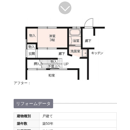
アフター：
リフォームデータ
建物種別
戸建て
築年数
築50年