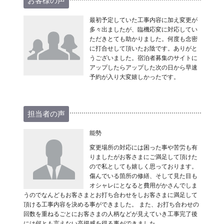
お客様の声
最初予定していた工事内容に加え変更が
多々出ましたが、臨機応変に対応してい
ただきとても助かりました。何度も念密
に打合せして頂いたお陰です。ありがと
うございました。宿泊者募集のサイトに
アップしたらアップした次の日から早速
予約が入り大変嬉しかったです。
担当者の声
能勢
変更場所の対応には困った事や苦労も有
りましたがお客さまにご満足して頂けた
ので私としても嬉しく思っております。
傷んでいる箇所の修繕、そして見た目も
オシャレにとなると費用がかさんでしま
うのでなんどもお客さまとお打ち合わせをしお客さまに満足して
頂ける工事内容を決める事ができました。 また、お打ち合わせの
回数を重ねるごとにお客さまの人柄などが見えていき工事完了後
には何とも言えない高揚感を得る事ができました。