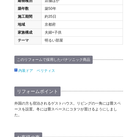
建物種別
店舗ほか
築年数
築50年
施工期間
約35日
地域
京都府
家族構成
夫婦+子供
テーマ
明るい部屋
このリフォームで採用したパナソニック商品
内装ドア ベリティス
リフォームポイント
外国の方も宿泊されるゲストハウス。リビングの一角には畳スペ
ースを設置。冬には畳スペースにコタツが置けるようにしまし
た。