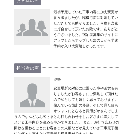
お客様の声
最初予定していた工事内容に加え変更が
多々出ましたが、臨機応変に対応してい
ただきとても助かりました。何度も念密
に打合せして頂いたお陰です。ありがと
うございました。宿泊者募集のサイトに
アップしたらアップした次の日から早速
予約が入り大変嬉しかったです。
担当者の声
能勢
変更場所の対応には困った事や苦労も有
りましたがお客さまにご満足して頂けた
ので私としても嬉しく思っております。
傷んでいる箇所の修繕、そして見た目も
オシャレにとなると費用がかさんでしま
うのでなんどもお客さまとお打ち合わせをしお客さまに満足して
頂ける工事内容を決める事ができました。 また、お打ち合わせの
回数を重ねるごとにお客さまの人柄などが見えていき工事完了後
には何とも言えない高揚感を得る事ができました。