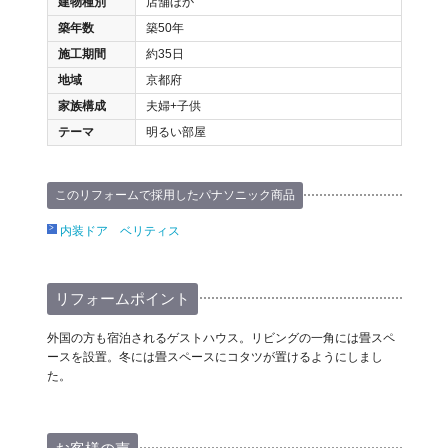
建物種別
店舗ほか
築年数
築50年
施工期間
約35日
地域
京都府
家族構成
夫婦+子供
テーマ
明るい部屋
このリフォームで採用したパナソニック商品
内装ドア ベリティス
リフォームポイント
外国の方も宿泊されるゲストハウス。リビングの一角には畳スペ
ースを設置。冬には畳スペースにコタツが置けるようにしまし
た。