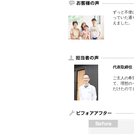
ずっと不便
っていた通
えました。
代表取締役
ご主人の希
て、理想の
だけたので