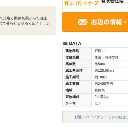
有限会社南
れど暗く動線も悪かった住ま
世代で暮らせる明るく広々とした
建物種別
戸建て
改修規模
改装・設備交換
築年数
築50年
総工事面積
約128.98m
2
施工期間
約180日
総工事費
約2400万円
地域
兵庫県
家族構成
2世帯4人
テーマ
広々
お近くの「パナソニックの住ま