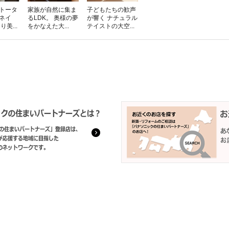
をトータ
家族が自然に集ま
子どもたちの歓声
ネイ
るLDK。 奥様の夢
が響く ナチュラル
美...
をかなえた大...
テイストの大空...