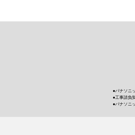
●パナソニ
●工事請負
●パナソニ