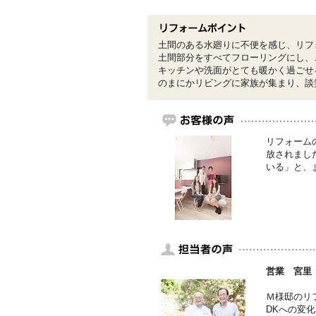
土間のある水廻りに不便を感じ、リフ
土間部分をすべてフローリングにし、
キッチンや洗面がとても暖かく過ごせ
のまにかリビングに家族が集まり、談
リフォーム
放されまし
いる」と、
営業 宮里
Ｍ様邸のリ
DKへの変