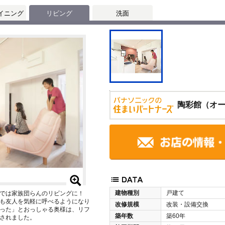
イニング
リビング
洗面
陶彩館（オ
建物種別
戸建て
今では家族団らんのリビングに！
も友人を気軽に呼べるようになり
改修規模
改装・設備交換
った」とおっしゃる奥様は、リフ
築年数
築60年
されました。