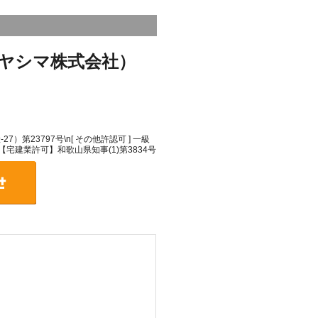
ヤシマ株式会社）
）第23797号\n[ その他許認可 ] 一級
\n【宅建業許可】和歌山県知事(1)第3834号