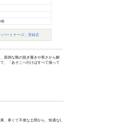
の他
いパートナーズ」登録店
し、面倒な靴の脱ぎ履きや寒さから解
いて、「あそこへ行けばすべて揃って
果、寒くて不便な土間から、快適なL