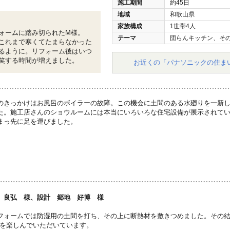
施工期間
約45日
地域
和歌山県
家族構成
1世帯4人
ォームに踏み切られたM様。
テーマ
団らんキッチン、そ
これまで寒くてたまらなかった
るように。リフォーム後はいつ
笑する時間が増えました。
お近くの「パナソニックの住ま
のきっかけはお風呂のボイラーの故障。この機会に土間のある水廻りを一新
た。施工店さんのショウルームには本当にいろいろな住宅設備が展示されて
まっ先に足を運びました。
 良弘 様、設計 郷地 好博 様
フォームでは防湿用の土間を打ち、その上に断熱材を敷きつめました。その結
化を楽しんでいただいています。