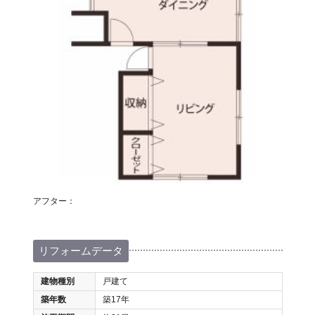
アフター：
リフォームデータ
建物種別
戸建て
築年数
築17年