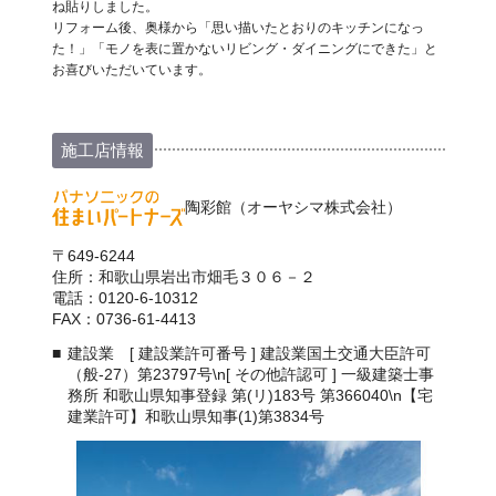
ね貼りしました。
リフォーム後、奥様から「思い描いたとおりのキッチンになっ
た！」「モノを表に置かないリビング・ダイニングにできた」と
お喜びいただいています。
施工店情報
陶彩館（オーヤシマ株式会社）
〒649-6244
住所：和歌山県岩出市畑毛３０６－２
電話：0120-6-10312
FAX：0736-61-4413
建設業 [ 建設業許可番号 ] 建設業国土交通大臣許可
（般-27）第23797号\n[ その他許認可 ] 一級建築士事
務所 和歌山県知事登録 第(リ)183号 第366040\n【宅
建業許可】和歌山県知事(1)第3834号