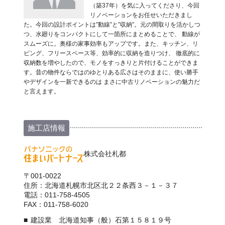
（築37年）を気に入ってくださり、今回
リノベーションをお任せいただきまし
た。今回の設計ポイントは”動線”と”収納”。元の間取りを活かしつ
つ、水廻りをコンパクトにして一箇所にまとめることで、 動線が
スムーズに。奥様の家事効率もアップです。また、キッチン、リ
ビング、フリースペース等、効率的に収納を造りつけ、 徹底的に
収納数を増やしたので、モノをすっきりと片付けることができま
す。昔の物件ならではのゆとりある広さはそのままに、使い勝手
やデザインを一新できるのは まさに中古リノベーションの魅力だ
と言えます。
施工店情報
株式会社札都
〒001-0022
住所：北海道札幌市北区北２２条西３－１－３７
電話：011-758-4505
FAX：011-758-6020
建設業 北海道知事（般）石第１５８１９号