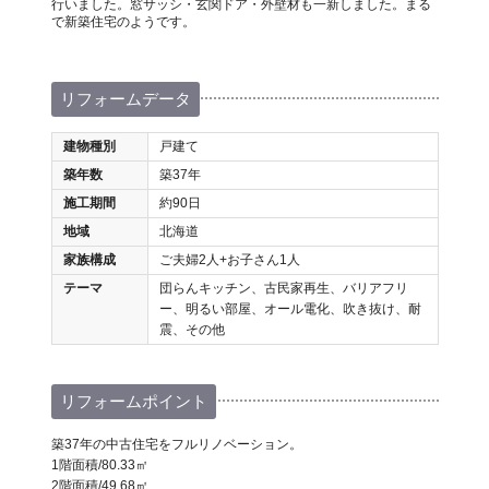
行いました。窓サッシ・玄関ドア・外壁材も一新しました。まる
で新築住宅のようです。
リフォームデータ
建物種別
戸建て
築年数
築37年
施工期間
約90日
地域
北海道
家族構成
ご夫婦2人+お子さん1人
テーマ
団らんキッチン、古民家再生、バリアフリ
ー、明るい部屋、オール電化、吹き抜け、耐
震、その他
リフォームポイント
築37年の中古住宅をフルリノベーション。
1階面積/80.33㎡
2階面積/49.68㎡