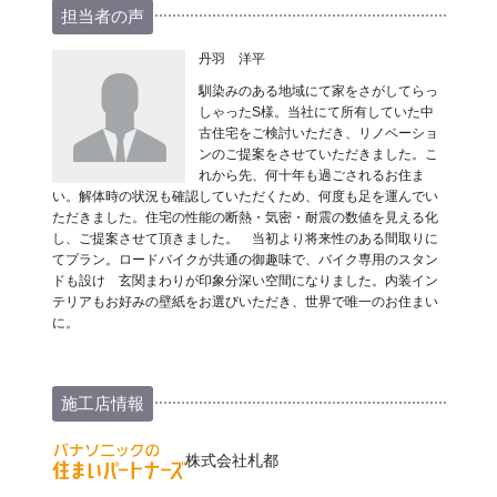
担当者の声
丹羽 洋平
馴染みのある地域にて家をさがしてらっ
しゃったS様。当社にて所有していた中
古住宅をご検討いただき、リノベーショ
ンのご提案をさせていただきました。こ
れから先、何十年も過ごされるお住ま
い。解体時の状況も確認していただくため、何度も足を運んでい
ただきました。住宅の性能の断熱・気密・耐震の数値を見える化
し、ご提案させて頂きました。 当初より将来性のある間取りに
てプラン。ロードバイクが共通の御趣味で、バイク専用のスタン
ドも設け 玄関まわりが印象分深い空間になりました。内装イン
テリアもお好みの壁紙をお選びいただき、世界で唯一のお住まい
に。
施工店情報
株式会社札都