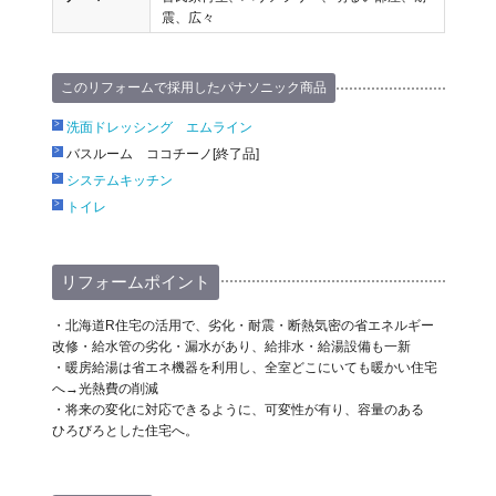
震、広々
このリフォームで採用したパナソニック商品
洗面ドレッシング エムライン
バスルーム ココチーノ[終了品]
システムキッチン
トイレ
リフォームポイント
・北海道R住宅の活用で、劣化・耐震・断熱気密の省エネルギー
改修・給水管の劣化・漏水があり、給排水・給湯設備も一新
・暖房給湯は省エネ機器を利用し、全室どこにいても暖かい住宅
へ→光熱費の削減
・将来の変化に対応できるように、可変性が有り、容量のある
ひろびろとした住宅へ。