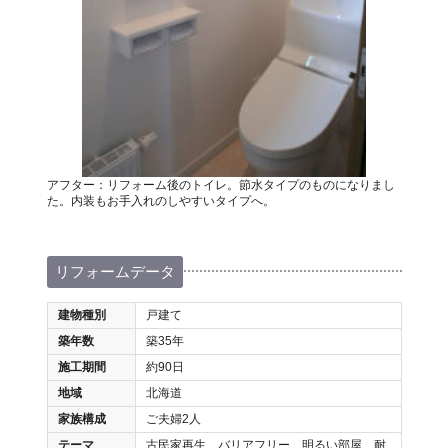
アフター：リフォーム後のトイレ。節水タイプのものになりまし
た。内装もお手入れのしやすいタイプへ。
リフォームデータ
建物種別
戸建て
築年数
築35年
施工期間
約90日
地域
北海道
家族構成
ご夫婦2人
テーマ
古民家再生、バリアフリー、明るい部屋、耐