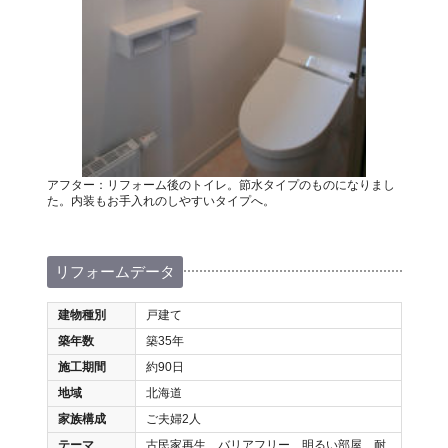
アフター：リフォーム後のトイレ。節水タイプのものになりまし
た。内装もお手入れのしやすいタイプへ。
リフォームデータ
建物種別
戸建て
築年数
築35年
施工期間
約90日
地域
北海道
家族構成
ご夫婦2人
テーマ
古民家再生、バリアフリー、明るい部屋、耐