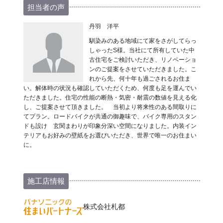
担当者の声
丹羽 洋平
馴染みのある地域にて家をさがしてらっ
しゃったS様。当社にて所有していた中
古住宅をご検討いただき、リノベーショ
ンのご提案をさせていただきました。こ
れから先、何十年も過ごされるお住ま
い。解体時の状況も確認していただくため、何度も足を運んでい
ただきました。住宅の性能の断熱・気密・耐震の数値を見える化
し、ご提案させて頂きました。 当初より将来性のある間取りに
てプラン。ロードバイクが共通の御趣味で、バイク専用のスタン
ドも設け 玄関まわりが印象分深い空間になりました。内装イン
テリアもお好みの壁紙をお選びいただき、世界で唯一のお住まい
に。
施工店情報
株式会社札都