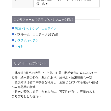
震、広々
このリフォームで採用したパナソニック商品
洗面ドレッシング エムライン
バスルーム ココチーノ[終了品]
システムキッチン
トイレ
リフォームポイント
・北海道R住宅の活用で、劣化・耐震・断熱気密の省エネルギー
改修・給水管の劣化・漏水があり、給排水・給湯設備も一新
・暖房給湯は省エネ機器を利用し、全室どこにいても暖かい住宅
へ→光熱費の削減
・将来の変化に対応できるように、可変性が有り、容量のある
ひろびろとした住宅へ。