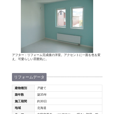
アフター：リフォーム完成後の洋室。アクセントに一面を色を変
え、可愛らしい雰囲気に。
リフォームデータ
建物種別
戸建て
築年数
築35年
施工期間
約30日
地域
北海道