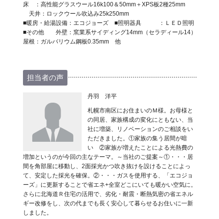
床 ：高性能グラスウール16k100＆50mm＋XPS板2種25mm
天井：ロックウール吹込み25k250mm
■暖房・給湯設備：エコジョーズ ■照明器具 ：ＬＥＤ照明
■その他 外壁：窯業系サイディング14mm（セラディール14）
屋根：ガルバリウム鋼板0.35mm 他
担当者の声
丹羽 洋平
札幌市南区にお住まいのＭ様。お母様と
の同居、家族構成の変化にともない、当
社に増築、リノベーションのご相談をい
ただきました。①家族の集う居間が暗
い ②家族が増えたことによる光熱費の
増加というのが今回の主なテーマ。～当社のご提案～①・・・居
間を角部屋に移動し、2面採光かつ吹き抜けを設けることによっ
て、安定した採光を確保。②・・・ガスを使用する、「エコジョ
ーズ」に更新することで省エネ+全室どこにいても暖かい空気に。
さらに北海道Ｒ住宅の活用で、劣化・耐震・断熱気密の省エネル
ギー改修をし、次の代までも長く安心して暮らせるお住いに一新
しました。