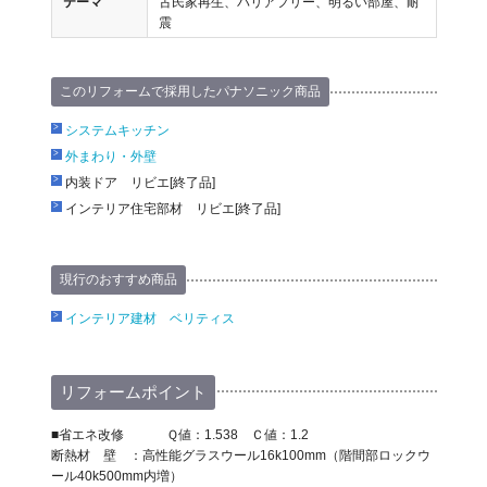
テーマ
古民家再生、バリアフリー、明るい部屋、耐
震
このリフォームで採用したパナソニック商品
システムキッチン
外まわり・外壁
内装ドア リビエ[終了品]
インテリア住宅部材 リビエ[終了品]
現行のおすすめ商品
インテリア建材 ベリティス
リフォームポイント
■省エネ改修 Ｑ値：1.538 Ｃ値：1.2
断熱材 壁 ：高性能グラスウール16k100mm（階間部ロックウ
ール40k500mm内増）