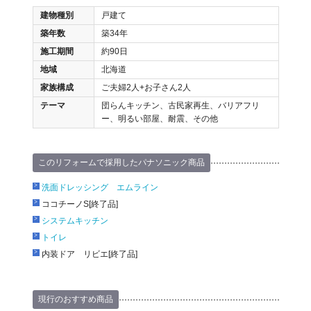
建物種別
戸建て
築年数
築34年
施工期間
約90日
地域
北海道
家族構成
ご夫婦2人+お子さん2人
テーマ
団らんキッチン、古民家再生、バリアフリ
ー、明るい部屋、耐震、その他
このリフォームで採用したパナソニック商品
洗面ドレッシング エムライン
ココチーノS[終了品]
システムキッチン
トイレ
内装ドア リビエ[終了品]
現行のおすすめ商品