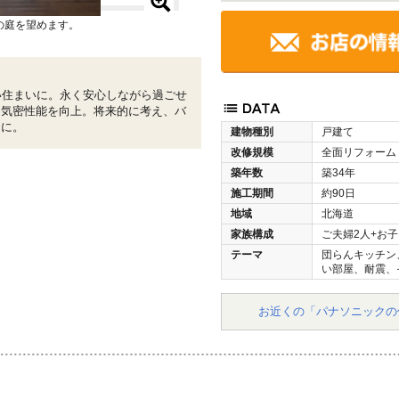
の庭を望めます。
い住まいに。永く安心しながら過ごせ
・気密性能を向上。将来的に考え、バ
りに。
建物種別
戸建て
改修規模
全面リフォーム
築年数
築34年
施工期間
約90日
地域
北海道
家族構成
ご夫婦2人+お子
テーマ
団らんキッチン
い部屋、耐震、
お近くの「パナソニックの