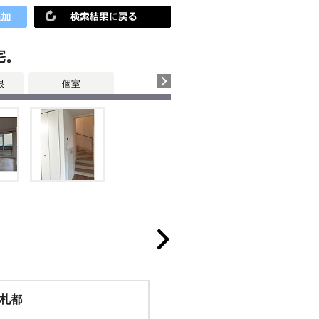
宅。
根
個室
札都