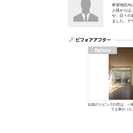
希望地区内
人様からは
や、日々の
ました。デ
以前のリビングの窓は、一
ても寒かった