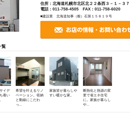
住所：北海道札幌市北区北２２条西３－１－３７
電話：011-758-4505 FAX：011-758-6020
■建設業 北海道知事（般）石第１５８１９号
一覧
サイデ
希望を叶えるリノ
家族皆が暮らしや
断熱化と熱源の変
ち着い
ベーション。収納
すい暖かな家。
更で省エネ住宅
。
と動線にこだわ
に。家族が暮らし
っ...
や...