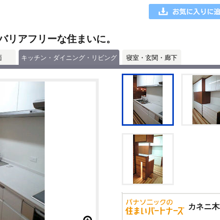
バリアフリーな住まいに。
面
キッチン・ダイニング・リビング
寝室・玄関・廊下
カネニ木