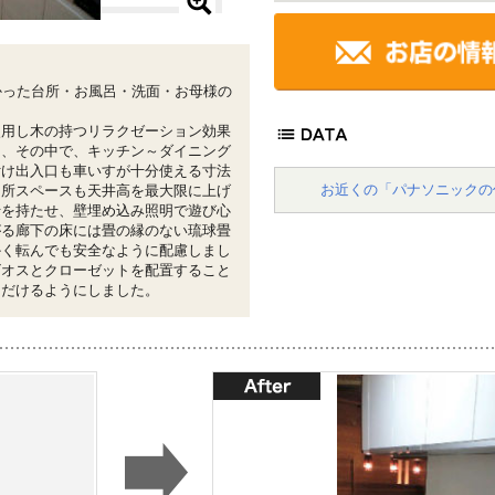
かった台所・お風呂・洗面・お母様の
使用し木の持つリラクゼーション効果
き、その中で、キッチン～ダイニング
付け出入口も車いすが十分使える寸法
お近くの「パナソニックの
台所スペースも天井高を最大限に上げ
行を持たせ、壁埋め込み照明で遊び心
がる廊下の床には畳の縁のない琉球畳
かく転んでも安全なように配慮しまし
ビオスとクローゼットを配置すること
ただけるようにしました。