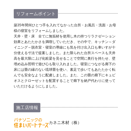
リフォームポイント
築35年間何ひとつ手を入れてなかった台所・お風呂・洗面・お母
様の寝室をリフォームしました。
天井・壁・床 全てに無垢材を使用し木の持つリラクゼーション
効果とあたたかさを満喫していただき、その中で、キッチン～ダ
イニング～脱衣室・寝室の導線にも気を付け出入口も車いすが十
分使える寸法で提案しました。また限られた台所スペースも天井
高を最大限に上げ化粧梁を見せることで空間に奥行を持たせ、壁
埋め込み照明で遊び心も取り入れました。寝室につながる廊下の
床には畳の縁のない琉球畳を使い、素足で歩いてもあたたかく転
んでも安全なように配慮しました。また、この畳の廊下にキュビ
オスとクローゼットを配置することで廊下を納戸代わりに使って
いただけるようにしました。
施工店情報
カネニ木材（株）