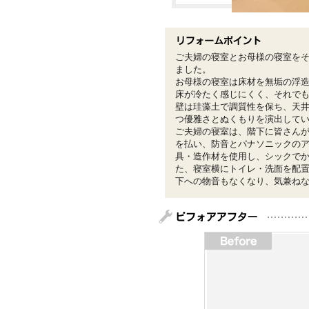
ご夫婦の寝室とお母様の寝室を
ました。
お母様の寝室は床材を無垢の浮
床が冷たく感じにくく、それでも
壁は珪藻土で調質性を保ち、天
つ優雅さとぬくもりを演出して
ご夫婦の寝室は、階下に皆さん
を払い、防音とパナソニックの
具・造作材を使用し、シックで
た、寝室横にトイレ・洗面を配
下への物音もなくなり、気兼ね