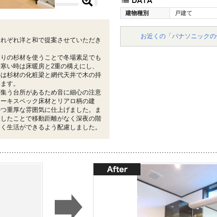
建物種別
戸建て
お近くの「パナソニックの
それぞれ洋と和で提案させていただき
造りの杉材を使うことで冬場素足でも
寒い時は床暖房と2重の構えにし、
井は杉材の化粧梁と網代天井で木の持
います。
が集う台所があるため音に細心の注意
アーキスペック床材とリアロ柄の建
かつ重厚な雰囲気に仕上げました。ま
置したことで移動距離がなく深夜の階
なく生活ができるよう配慮しました。