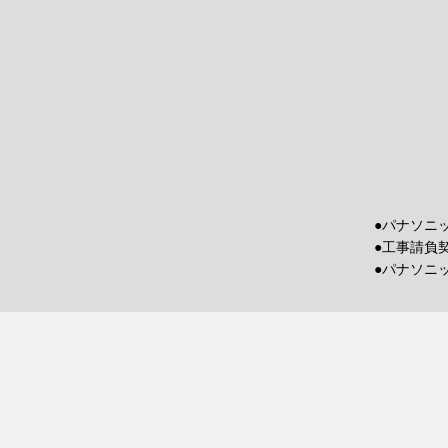
●パナソニ
●工事請負
●パナソニ