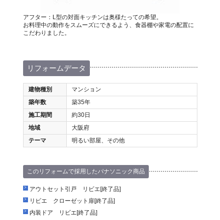
アフター：L型の対面キッチンは奥様たっての希望。
お料理中の動作をスムーズにできるよう、食器棚や家電の配置に
こだわりました。
リフォームデータ
建物種別
マンション
築年数
築35年
施工期間
約30日
地域
大阪府
テーマ
明るい部屋、その他
このリフォームで採用したパナソニック商品
アウトセット引戸 リビエ[終了品]
リビエ クローゼット扉[終了品]
内装ドア リビエ[終了品]