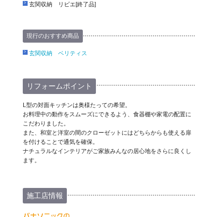
玄関収納 リビエ[終了品]
現行のおすすめ商品
玄関収納 ベリティス
リフォームポイント
L型の対面キッチンは奥様たっての希望。
お料理中の動作をスムーズにできるよう、食器棚や家電の配置に
こだわりました。
また、和室と洋室の間のクローゼットにはどちらからも使える扉
を付けることで通気を確保。
ナチュラルなインテリアがご家族みんなの居心地をさらに良くし
ます。
施工店情報