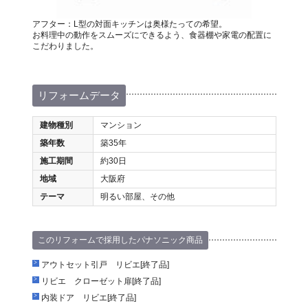
アフター：L型の対面キッチンは奥様たっての希望。
お料理中の動作をスムーズにできるよう、食器棚や家電の配置に
こだわりました。
リフォームデータ
建物種別
マンション
築年数
築35年
施工期間
約30日
地域
大阪府
テーマ
明るい部屋、その他
このリフォームで採用したパナソニック商品
アウトセット引戸 リビエ[終了品]
リビエ クローゼット扉[終了品]
内装ドア リビエ[終了品]