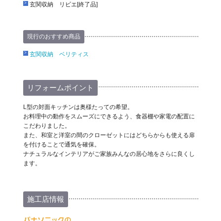
玄関収納 リビエ[終了品]
現行のおすすめ商品
玄関収納 ベリティス
リフォームポイント
L型の対面キッチンは奥様たっての希望。
お料理中の動作をスムーズにできるよう、食器棚や家電の配置に
こだわりました。
また、和室と洋室の間のクローゼットにはどちらからも使える扉
を付けることで通気を確保。
ナチュラルなインテリアがご家族みんなの居心地をさらに良くし
ます。
施工店情報