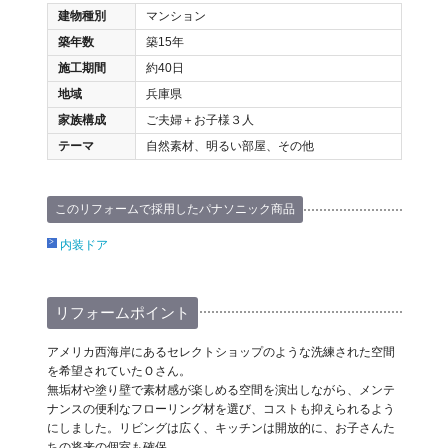
建物種別
マンション
築年数
築15年
施工期間
約40日
地域
兵庫県
家族構成
ご夫婦＋お子様３人
テーマ
自然素材、明るい部屋、その他
このリフォームで採用したパナソニック商品
内装ドア
リフォームポイント
アメリカ西海岸にあるセレクトショップのような洗練された空間
を希望されていたＯさん。
無垢材や塗り壁で素材感が楽しめる空間を演出しながら、メンテ
ナンスの便利なフローリング材を選び、コストも抑えられるよう
にしました。リビングは広く、キッチンは開放的に、お子さんた
ちの将来の個室も確保。