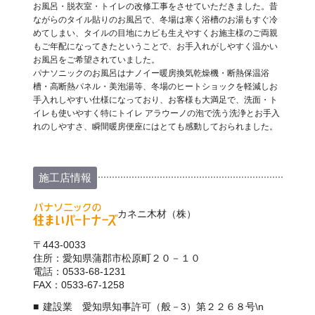
お風呂・脱衣室・トイレの改修工事をさせていただきました。昔
ながらのタイル貼りのお風呂で、冬場は寒く浴槽のお湯もすぐ冷
めてしまい、タイルの目地にカビも生えやすくお施主様のご両親
もご年配になってきたということで、お手入れがしやすく温かい
お風呂をご希望されていました。
パナソニックのお風呂はナノイー暖房換気乾燥機・断熱保温浴
槽・高断熱パネル・美泡湯等、冬場のヒートショックを軽減しお
手入れしやすい仕様になっており、お客様も大満足で、洗面・ト
イレも使いやすく特にトイレ アラウーノの泡で洗う洗浄とお手入
れのしやすさ、瞬間暖房便座にはとても感動しておられました。
施工店情報
カネニ木材（株）
〒443-0033
住所：愛知県蒲郡市松原町２０－１０
電話：0533-68-1231
FAX：0533-67-1258
建設業 愛知県知事許可（般－3）第２２６８号\n