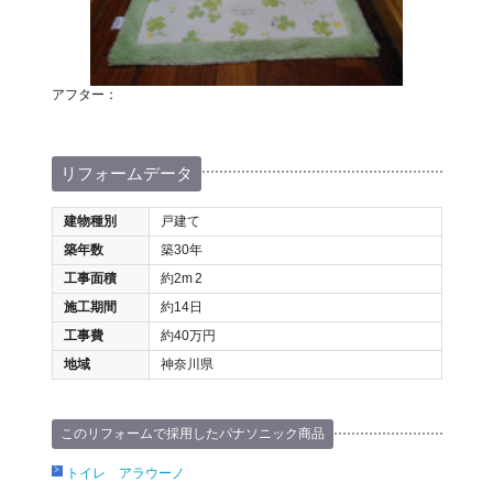
アフター：
リフォームデータ
建物種別
戸建て
築年数
築30年
工事面積
約2m
2
施工期間
約14日
工事費
約40万円
地域
神奈川県
このリフォームで採用したパナソニック商品
トイレ アラウーノ