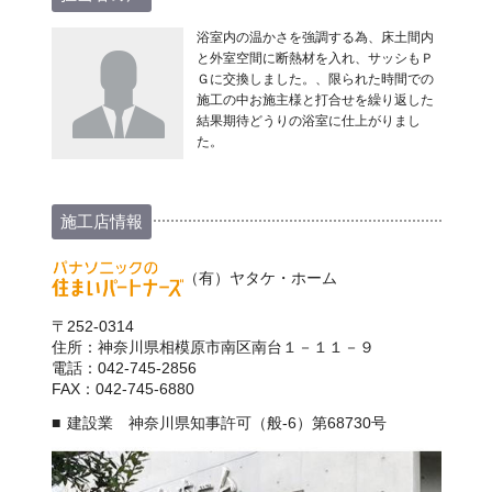
浴室内の温かさを強調する為、床土間内
と外室空間に断熱材を入れ、サッシもＰ
Ｇに交換しました。、限られた時間での
施工の中お施主様と打合せを繰り返した
結果期待どうりの浴室に仕上がりまし
た。
施工店情報
（有）ヤタケ・ホーム
〒252-0314
住所：神奈川県相模原市南区南台１－１１－９
電話：042-745-2856
FAX：042-745-6880
建設業 神奈川県知事許可（般-6）第68730号