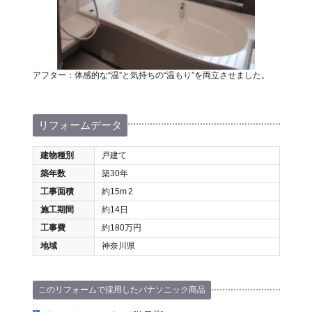
アフター：体感的な“温”と気持ちの“温もり”を両立させました。
リフォームデータ
建物種別
戸建て
築年数
築30年
工事面積
約15m
2
施工期間
約14日
工事費
約180万円
地域
神奈川県
このリフォームで採用したパナソニック商品