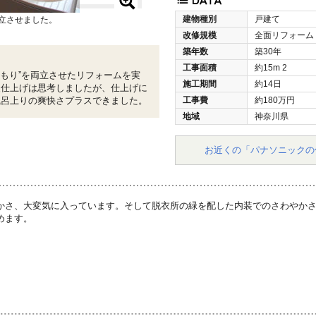
建物種別
戸建て
両立させました。
改修規模
全面リフォーム
築年数
築30年
工事面積
約15m
2
温もり”を両立させたリフォームを実
施工期間
約14日
装仕上げは思考しましたが、仕上げに
風呂上りの爽快さプラスできました。
工事費
約180万円
地域
神奈川県
お近くの「パナソニックの
かさ、大変気に入っています。そして脱衣所の緑を配した内装でのさわやか
めます。