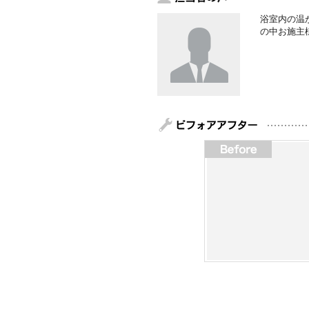
浴室内の温
の中お施主