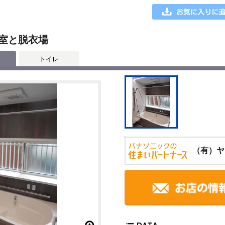
浴室と脱衣場
トイレ
（有）ヤ