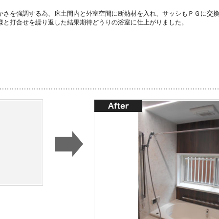
かさを強調する為、床土間内と外室空間に断熱材を入れ、サッシもＰＧに交
様と打合せを繰り返した結果期待どうりの浴室に仕上がりました。