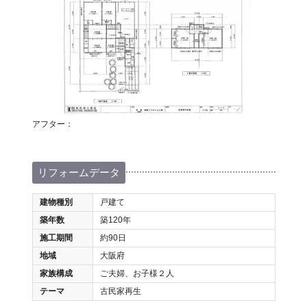
アフター：
リフォームデータ
建物種別
戸建て
築年数
築120年
施工期間
約90日
地域
大阪府
家族構成
ご夫婦、お子様２人
テーマ
古民家再生