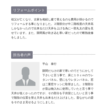
リフォームポイント
祖父が亡くなり、古家を相続し建て替えるのも費用が掛かるので
リフォームする事になりました。２階部分が中二階程度の天井高
しかなかったので出来るだけ天井を上げる為に一部丸太の梁を見
せています。また、隙間風が吹き込む寒い家だったので断熱改修
をしました。
担当者の声
平山 泰行
隙間だらけの家で寒いのでどうにかして
下さいと言う事で、床に１０ｃｍのウレ
タンパネル。壁にもウレタンパネル。窓
は二重窓サッシに取替ました。２階部分
が昔は物入れに使用していたと言う事で
天井が低くかったのですが、その部分を子供室にしたいと言う事
で階段の位置を替え天井も出来るだけ上げました。昔ながらの梁
をそのまま見せるようにしました。