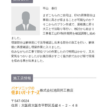
平山 泰行
まずこちらのご自宅は、EVの昇降部分は
事前に高さが収まることが可能なのか？
そこからのプラン作成で、屋根裏に昇り
大工と寸法取り等行い、検討から始まり
工事着工はEV制作期間を確認調整し始め
ました。
増築部分は解体前に寸法等確認し出来る部分の加工を行い、解体
後に再度確認し増築作業に入りました。
住みながらの工事で部位づつの作業したので時間はかかり、又大
変気をつかいましたがお施主様がすごく協力的でおかげ様で現場
を収める事が出来ました。
施工店情報
株式会社池田邦工務店
〒547-0024
住所：大阪府大阪市平野区瓜破４－２－４８