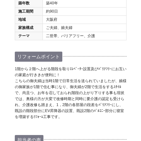
築年数
築40年
施工期間
約90日
地域
大阪府
家族構成
ご夫婦、娘夫婦
テーマ
二世帯、バリアフリー、介護
リフォームポイント
1階から２階へ上がる階段を取りｴﾚﾍﾞｰﾀｰ設置及びﾊﾞﾘｱﾌﾘｰにお互い
の家庭が行ききが便利に！
こちらの御夫婦は当時1階で日常生活を送られていましたが、娘様
の御家族が1階で住む事になり、御夫婦が2階で生活をするｽﾀｲﾙ
で、尚且つ、お年を召しておられ階段の上がり下りする事も現状
では、奥様の方が大変で改修時期と同時に要介護の認定も受けら
れ、介護改修も踏まえ、1，2階の各部屋の段差をﾊﾞﾘｱﾌﾘｰにし、
既設の階段部分にEV昇降器の設置、既設2階のﾊﾞﾙｺﾆｰ部分に寝室
を増築するﾘﾌｫｰﾑ工事です。
担当者の声