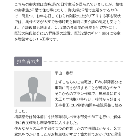
こちらの御夫婦は当時1階で日常生活を送られていましたが、娘様
の御家族が1階で住む事になり、御夫婦が2階で生活をするｽﾀｲﾙ
で、尚且つ、お年を召しておられ階段の上がり下りする事も現状
では、奥様の方が大変で改修時期と同時に要介護の認定も受けら
れ、介護改修も踏まえ、1，2階の各部屋の段差をﾊﾞﾘｱﾌﾘｰにし、
既設の階段部分にEV昇降器の設置、既設2階のﾊﾞﾙｺﾆｰ部分に寝室
を増築するﾘﾌｫｰﾑ工事です。
担当者の声
平山 泰行
まずこちらのご自宅は、EVの昇降部分は
事前に高さが収まることが可能なのか？
そこからのプラン作成で、屋根裏に昇り
大工と寸法取り等行い、検討から始まり
工事着工はEV制作期間を確認調整し始め
ました。
増築部分は解体前に寸法等確認し出来る部分の加工を行い、解体
後に再度確認し増築作業に入りました。
住みながらの工事で部位づつの作業したので時間はかかり、又大
変気をつかいましたがお施主様がすごく協力的でおかげ様で現場