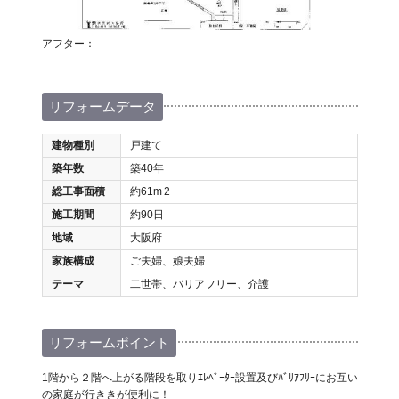
アフター：
リフォームデータ
建物種別
戸建て
築年数
築40年
総工事面積
約61m
2
施工期間
約90日
地域
大阪府
家族構成
ご夫婦、娘夫婦
テーマ
二世帯、バリアフリー、介護
リフォームポイント
1階から２階へ上がる階段を取りｴﾚﾍﾞｰﾀｰ設置及びﾊﾞﾘｱﾌﾘｰにお互い
の家庭が行ききが便利に！