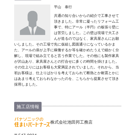
平山 泰行
共通の知り合いからの紹介で工事させて
頂きました。非常に凝ったリフォーム工
事で、特にアール（半円）の板張り壁に
は苦労しました。この壁は現場で大工さ
んが造るのではなく、家具屋さんにお願
いしました。その工場で先に仮組し図面通りになっているかま
た、アールの扉が上手に稼働するか等を確かめたうえで細かく分
解し、現場で組み立てると言う作業でした。その他にも製作家具
が沢山あり、家具屋さんとの打合せに多くの時間を掛けました。
その仕上りにはお客様も大変満足されていました。それから、当
初お客様は、仕上りばかりを考えておられて断熱とか耐震とかに
はあまり考えておられなかったのを、こちらから提案させて頂き
採用しました。
施工店情報
株式会社池田邦工務店