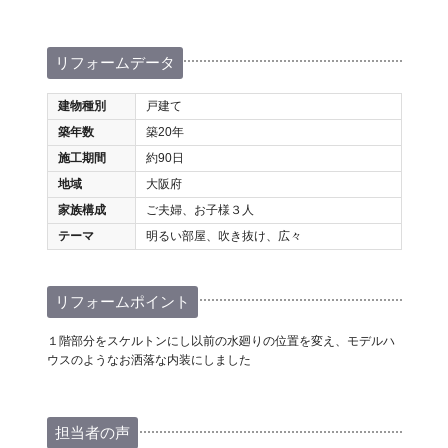
リフォームデータ
建物種別
戸建て
築年数
築20年
施工期間
約90日
地域
大阪府
家族構成
ご夫婦、お子様３人
テーマ
明るい部屋、吹き抜け、広々
リフォームポイント
１階部分をスケルトンにし以前の水廻りの位置を変え、モデルハ
ウスのようなお洒落な内装にしました
担当者の声