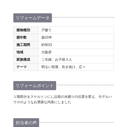
リフォームデータ
建物種別
戸建て
築年数
築20年
施工期間
約90日
地域
大阪府
家族構成
ご夫婦、お子様３人
テーマ
明るい部屋、吹き抜け、広々
リフォームポイント
１階部分をスケルトンにし以前の水廻りの位置を変え、モデルハ
ウスのようなお洒落な内装にしました
担当者の声