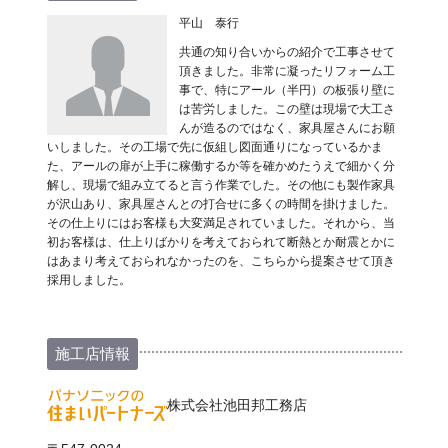
平山 泰行
共通の知り合いからの紹介で工事させて
頂きました。非常に凝ったリフォーム工
事で、特にアール（半円）の板張り壁に
は苦労しました。この壁は現場で大工さ
んが造るのではなく、家具屋さんにお願
いしました。その工場で先に仮組し図面通りになっているかま
た、アールの扉が上手に稼働するか等を確かめたうえで細かく分
解し、現場で組み立てると言う作業でした。その他にも製作家具
が沢山あり、家具屋さんとの打合せに多くの時間を掛けました。
その仕上りにはお客様も大変満足されていました。それから、当
初お客様は、仕上りばかりを考えておられて断熱とか耐震とかに
はあまり考えておられなかったのを、こちらから提案させて頂き
採用しました。
施工店情報
株式会社池田邦工務店