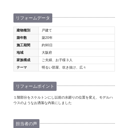
リフォームデータ
建物種別
戸建て
築年数
築20年
施工期間
約90日
地域
大阪府
家族構成
ご夫婦、お子様３人
テーマ
明るい部屋、吹き抜け、広々
リフォームポイント
１階部分をスケルトンにし以前の水廻りの位置を変え、モデルハ
ウスのようなお洒落な内装にしました
担当者の声