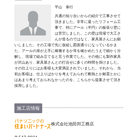
平山 泰行
共通の知り合いからの紹介で工事させて
頂きました。非常に凝ったリフォーム工
事で、特にアール（半円）の板張り壁に
は苦労しました。この壁は現場で大工さ
んが造るのではなく、家具屋さんにお願
いしました。その工場で先に仮組し図面通りになっているかま
た、アールの扉が上手に稼働するか等を確かめたうえで細かく分
解し、現場で組み立てると言う作業でした。その他にも製作家具
が沢山あり、家具屋さんとの打合せに多くの時間を掛けました。
その仕上りにはお客様も大変満足されていました。それから、当
初お客様は、仕上りばかりを考えておられて断熱とか耐震とかに
はあまり考えておられなかったのを、こちらから提案させて頂き
採用しました。
施工店情報
株式会社池田邦工務店