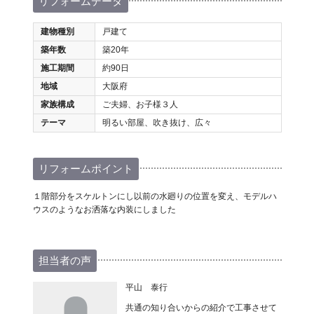
リフォームデータ
建物種別
戸建て
築年数
築20年
施工期間
約90日
地域
大阪府
家族構成
ご夫婦、お子様３人
テーマ
明るい部屋、吹き抜け、広々
リフォームポイント
１階部分をスケルトンにし以前の水廻りの位置を変え、モデルハ
ウスのようなお洒落な内装にしました
担当者の声
平山 泰行
共通の知り合いからの紹介で工事させて