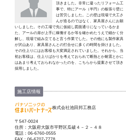
頂きました。非常に凝ったリフォーム工
事で、特にアール（半円）の板張り壁に
は苦労しました。この壁は現場で大工さ
んが造るのではなく、家具屋さんにお願
いしました。その工場で先に仮組し図面通りになっているかま
た、アールの扉が上手に稼働するか等を確かめたうえで細かく分
解し、現場で組み立てると言う作業でした。その他にも製作家具
が沢山あり、家具屋さんとの打合せに多くの時間を掛けました。
その仕上りにはお客様も大変満足されていました。それから、当
初お客様は、仕上りばかりを考えておられて断熱とか耐震とかに
はあまり考えておられなかったのを、こちらから提案させて頂き
採用しました。
施工店情報
株式会社池田邦工務店
〒547-0024
住所：大阪府大阪市平野区瓜破４－２－４８
電話：06-6760-0555
FAX：06-6707-7778