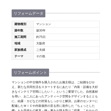
リフォームデータ
建物種別
マンション
築年数
築30年
施工期間
約75日
地域
大阪府
家族構成
ご夫婦
テーマ
その他
リフォームポイント
マンションの中古物件を購入されたお施主様は、ご結婚をひか
え、新たな共同生活をスタートするにあたり「内装・設備を大好
きなインテリア空間にしたい！」というご要望でした。自然素材
を用い、お二人にあったアンティーク空間をデザインするととも
に、結露・カビなどの対策もしっかりと解決。お家のセンターに
配備したＷＩＣや内装個所の至る所に造作した『ちょっとした
棚』もお手持ちの家具・物・量をお聴き取りご提案。これからの