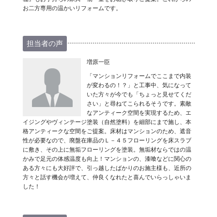
お二方専用の温かいリフォームです。
担当者の声
増原一臣
「マンションリフォームでここまで内装
が変わるの！？」と工事中、気になって
いた方々が今でも「ちょっと見せてくだ
さい」と尋ねてこられるそうです。素敵
なアンティーク空間を実現するため、エ
イジングやヴィンテージ塗装（自然塗料）を細部にまで施し、本
格アンティークな空間をご提案。床材はマンションのため、遮音
性が必要なので、廃盤在庫品のＬ－４５フローリングを床スラブ
に敷き、その上に無垢フローリングを塗装。無垢材ならではの温
かみで足元の体感温度も向上！マンションの、漆喰などに関心の
ある方々にも大好評で、引っ越したばかりのお施主様も、近所の
方々と話す機会が増えて、仲良くなれたと喜んでいらっしゃいま
した！