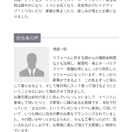
段は緩やかになり、トイレも広くなり、安全性がグレードアッ
プ！くつろいだり、家族が集まったり…楽しみが増えたお家にな
りました。
担当者の声
増原一臣
リフォームに対する国からの補助金制度
なども活用し、耐震性・省エネ・バリア
フリー・雨漏れ等にもしっかり対応した
リフォームになっています。今しっかり
家事ができるよう、この先もずっと安心
して暮らせるよう、そして毎日気に入って使って頂けるようにと
いうことを心において進めさせて頂きました。
お施主様は会社の近くに住んでいらっしゃいまして、イベントに
参加して頂いたりと、大変長いご縁のあるお客様です。当社で行
っていた「まなびや」というプレゼンセミナーに参加して頂いて
いて、いつも熱心に自分の夢のお家をプランニングされていまし
た。その想いがやっとかなえられた、そんな工事だったので、思
い入れもひとしおです。お客様に喜んで頂けて大変嬉しい気持ち
でいます。