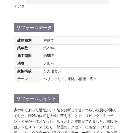
アフター：
リフォームデータ
建物種別
戸建て
築年数
築27年
施工期間
約55日
地域
大阪府
家族構成
１人住まい
テーマ
バリアフリー、明るい部屋、広々
リフォームポイント
家の中心あった階段が、１階を分断して使いづらい状態の間取り
でした。階段の位置を大幅に変えることで、リビング・キッチ
ン・和室が一体となった、広々とした空間ができました。階段下
はテレビスペースになり、部屋のアクセントにもなっています。
色は、シックなダークブラウンでカラーコーディネイト。急な階