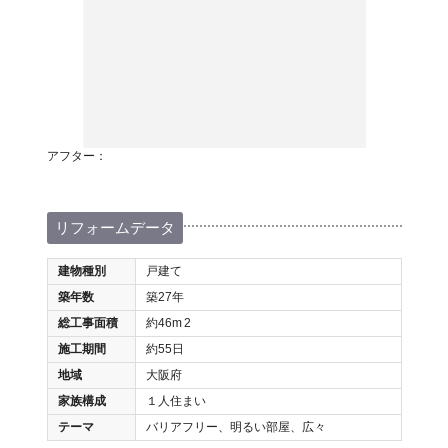
アフター：
リフォームデータ
建物種別
戸建て
築年数
築27年
総工事面積
約46m
2
施工期間
約55日
地域
大阪府
家族構成
１人住まい
テーマ
バリアフリー、明るい部屋、広々