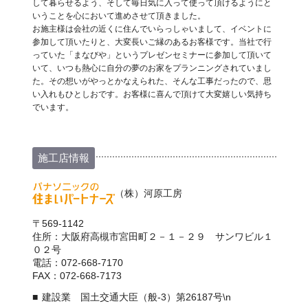
して暮らせるよう、そして毎日気に入って使って頂けるようにと
いうことを心において進めさせて頂きました。
お施主様は会社の近くに住んでいらっしゃいまして、イベントに
参加して頂いたりと、大変長いご縁のあるお客様です。当社で行
っていた「まなびや」というプレゼンセミナーに参加して頂いて
いて、いつも熱心に自分の夢のお家をプランニングされていまし
た。その想いがやっとかなえられた、そんな工事だったので、思
い入れもひとしおです。お客様に喜んで頂けて大変嬉しい気持ち
でいます。
施工店情報
（株）河原工房
〒569-1142
住所：大阪府高槻市宮田町２－１－２９ サンワビル１
０２号
電話：072-668-7170
FAX：072-668-7173
建設業 国土交通大臣（般-3）第26187号\n