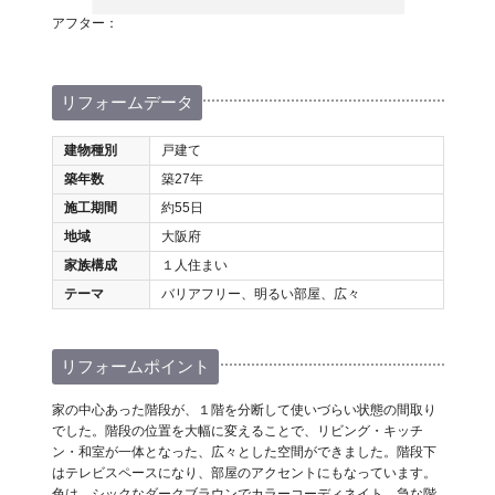
アフター：
リフォームデータ
建物種別
戸建て
築年数
築27年
施工期間
約55日
地域
大阪府
家族構成
１人住まい
テーマ
バリアフリー、明るい部屋、広々
リフォームポイント
家の中心あった階段が、１階を分断して使いづらい状態の間取り
でした。階段の位置を大幅に変えることで、リビング・キッチ
ン・和室が一体となった、広々とした空間ができました。階段下
はテレビスペースになり、部屋のアクセントにもなっています。
色は、シックなダークブラウンでカラーコーディネイト。急な階