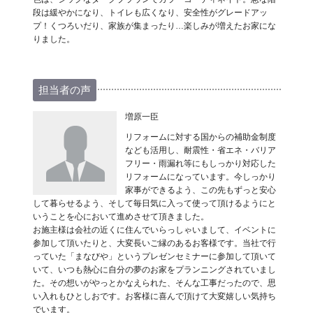
段は緩やかになり、トイレも広くなり、安全性がグレードアッ
プ！くつろいだり、家族が集まったり…楽しみが増えたお家にな
りました。
担当者の声
増原一臣
リフォームに対する国からの補助金制度
なども活用し、耐震性・省エネ・バリア
フリー・雨漏れ等にもしっかり対応した
リフォームになっています。今しっかり
家事ができるよう、この先もずっと安心
して暮らせるよう、そして毎日気に入って使って頂けるようにと
いうことを心において進めさせて頂きました。
お施主様は会社の近くに住んでいらっしゃいまして、イベントに
参加して頂いたりと、大変長いご縁のあるお客様です。当社で行
っていた「まなびや」というプレゼンセミナーに参加して頂いて
いて、いつも熱心に自分の夢のお家をプランニングされていまし
た。その想いがやっとかなえられた、そんな工事だったので、思
い入れもひとしおです。お客様に喜んで頂けて大変嬉しい気持ち
でいます。