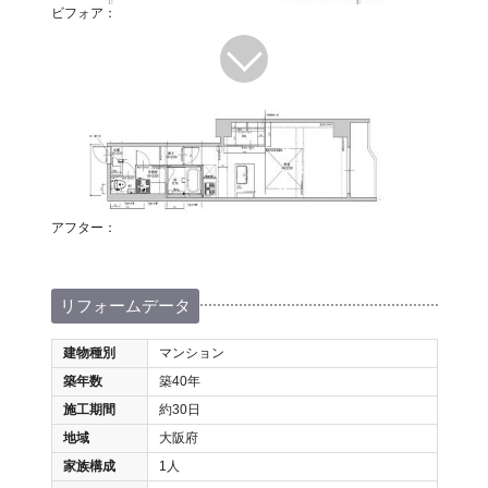
ビフォア：
アフター：
リフォームデータ
建物種別
マンション
築年数
築40年
施工期間
約30日
地域
大阪府
家族構成
1人