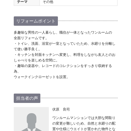
テーマ
その他
リフォームポイント
多趣味な男性の一人暮らし、職住が一体となったワンルームの
全面リフォームです。
・トイレ、洗面、浴室が一室となっていたため、水廻りを分離し
て使い勝手良く。
・キッチンを対面キッチンへ変更し、料理をしながら友人とのお
しゃべりを楽しめる空間に。
・趣味の楽器や、レコードのコレクションをすっきり収納する
為、
ウォークインクローゼットを設置。
担当者の声
伏原 良司
ワンルームマンションでは大胆な間取り
の変更が難しいため、自然と水廻りの配
置や仕様にウエイトが置かれた物件とな