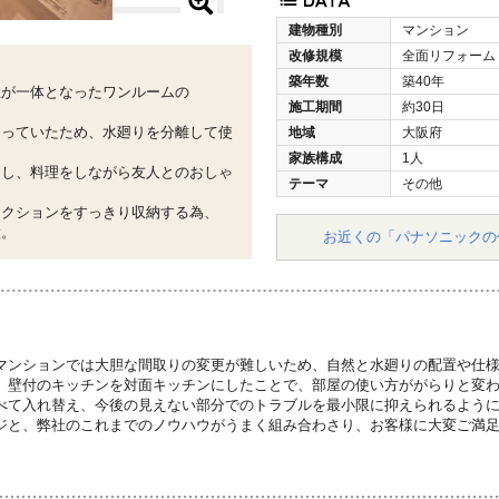
建物種別
マンション
改修規模
全面リフォーム
築年数
築40年
住が一体となったワンルームの
施工期間
約30日
なっていたため、水廻りを分離して使
地域
大阪府
家族構成
1人
更し、料理をしながら友人とのおしゃ
テーマ
その他
レクションをすっきり収納する為、
置。
お近くの「パナソニックの
マンションでは大胆な間取りの変更が難しいため、自然と水廻りの配置や仕
、壁付のキッチンを対面キッチンにしたことで、部屋の使い方ががらりと変
べて入れ替え、今後の見えない部分でのトラブルを最小限に抑えられるよう
ジと、弊社のこれまでのノウハウがうまく組み合わさり、お客様に大変ご満