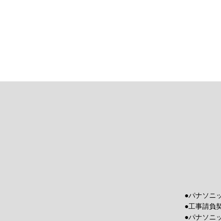
●パナソニ
●工事請負
●パナソニ