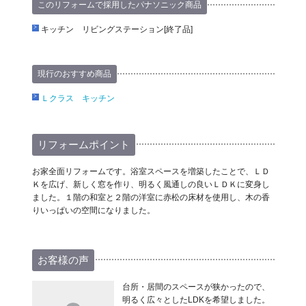
このリフォームで採用したパナソニック商品
キッチン リビングステーション[終了品]
現行のおすすめ商品
Ｌクラス キッチン
リフォームポイント
お家全面リフォームです。浴室スペースを増築したことで、ＬＤ
Ｋを広げ、新しく窓を作り、明るく風通しの良いＬＤＫに変身し
ました。１階の和室と２階の洋室に赤松の床材を使用し、木の香
りいっぱいの空間になりました。
お客様の声
台所・居間のスペースが狭かったので、
明るく広々としたLDKを希望しました。