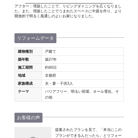
アフター：増築したことで、リビングダイニングを広くなりまし
た。また、増築したことでうまれたスペースに中庭を作り、より
開放的で明るく風通しのよいお家になりました。
リフォームデータ
建物種別
戸建て
築年数
築27年
施工期間
約90日
地域
京都府
家族構成
夫・妻・子供3人
テーマ
バリアフリー、明るい部屋、オール電化、そ
の他
お客様の声
提案されたプランを見て、「本当にこの
プランができるんだったら」とリフォー