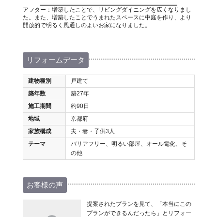
アフター：増築したことで、リビングダイニングを広くなりまし
た。また、増築したことでうまれたスペースに中庭を作り、より
開放的で明るく風通しのよいお家になりました。
リフォームデータ
建物種別
戸建て
築年数
築27年
施工期間
約90日
地域
京都府
家族構成
夫・妻・子供3人
テーマ
バリアフリー、明るい部屋、オール電化、そ
の他
お客様の声
提案されたプランを見て、「本当にこの
プランができるんだったら」とリフォー