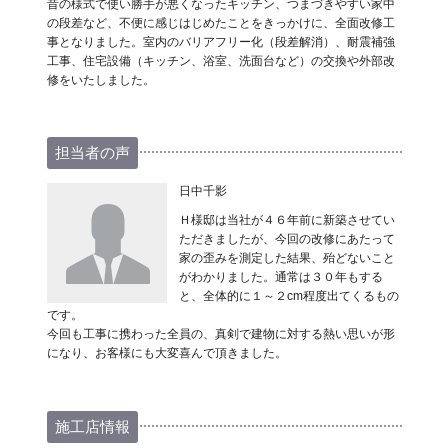
昔の様式で使い勝手が悪くなったキッチン、つまづきやすい家中
の段差など、不便に感じはじめたことをきっかけに、全面改修工
事となりました。室内のバリアフリー化（段差解消）、耐震補強
工事、住宅設備（キッチン、浴室、洗面台など）の交換や外部改
修をいたしました。
担当者の声
日中千影
Ｈ様邸は当社が４６年前に新築させてい
ただきましたが、今回の改修にあたって
家の歪みを測定した結果、殆どないこと
がわかりました。通常は３０年もする
と、全体的に１～２cm程度出てくるもの
です。
今回も工事に携わった全員の、真剣で建物に対する熱い思いが形
になり、お客様にも大変喜んで頂きました。
施工店情報