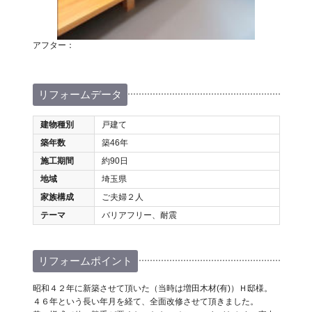
アフター：
リフォームデータ
建物種別
戸建て
築年数
築46年
施工期間
約90日
地域
埼玉県
家族構成
ご夫婦２人
テーマ
バリアフリー、耐震
リフォームポイント
昭和４２年に新築させて頂いた（当時は増田木材(有)）Ｈ邸様。
４６年という長い年月を経て、全面改修させて頂きました。