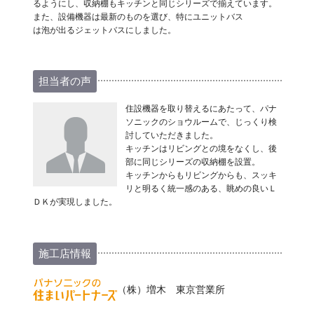
るようにし、収納棚もキッチンと同じシリーズで揃えています。
また、設備機器は最新のものを選び、特にユニットバス
は泡が出るジェットバスにしました。
担当者の声
住設機器を取り替えるにあたって、パナ
ソニックのショウルームで、じっくり検
討していただきました。
キッチンはリビングとの境をなくし、後
部に同じシリーズの収納棚を設置。
キッチンからもリビングからも、スッキ
リと明るく統一感のある、眺めの良いＬ
ＤＫが実現しました。
施工店情報
（株）増木 東京営業所