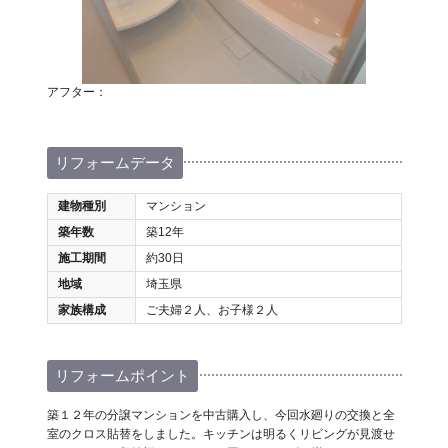
アフター：
リフォームデータ
建物種別
マンション
築年数
築12年
施工期間
約30日
地域
埼玉県
家族構成
ご夫婦２人、お子様２人
リフォームポイント
築１２年の分譲マンションを中古購入し、今回水廻りの交換と全
室のクロス貼替をしました。キッチンは明るくリビングが見渡せ