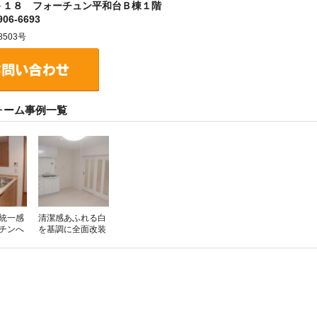
－１８ フォーチュン平和台Ｂ棟１階
06-6693
503号
ォーム事例一覧
統一感
清潔感あふれる白
チンへ
を基調に全面改装