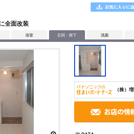
に全面改装
浴室
玄関・廊下
洗面
（株）増