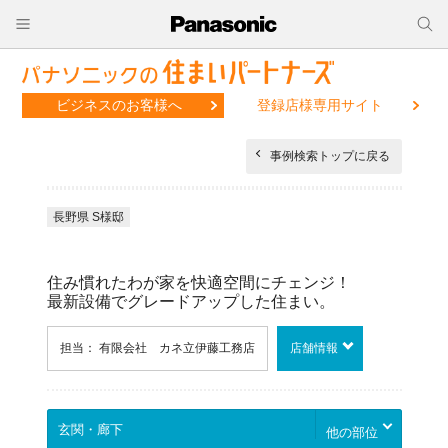
ビジネスのお客様へ
登録店様専用サイト
事例検索トップに戻る
長野県 S様邸
住み慣れたわが家を快適空間にチェンジ！
最新設備でグレードアップした住まい。
担当： 有限会社 カネ立伊藤工務店
店舗情報
他の部位