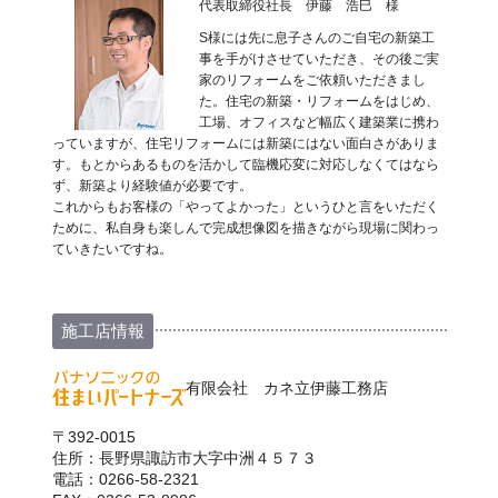
代表取締役社長 伊藤 浩巳 様
S様には先に息子さんのご自宅の新築工
事を手がけさせていただき、その後ご実
家のリフォームをご依頼いただきまし
た。住宅の新築・リフォームをはじめ、
工場、オフィスなど幅広く建築業に携わ
っていますが、住宅リフォームには新築にはない面白さがありま
す。もとからあるものを活かして臨機応変に対応しなくてはなら
ず、新築より経験値が必要です。
これからもお客様の「やってよかった」というひと言をいただく
ために、私自身も楽しんで完成想像図を描きながら現場に関わっ
ていきたいですね。
施工店情報
有限会社 カネ立伊藤工務店
〒392-0015
住所：長野県諏訪市大字中洲４５７３
電話：0266-58-2321