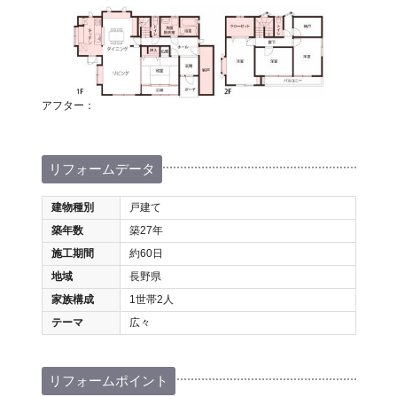
アフター：
リフォームデータ
建物種別
戸建て
築年数
築27年
施工期間
約60日
地域
長野県
家族構成
1世帯2人
テーマ
広々
リフォームポイント