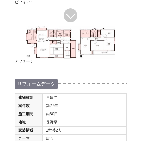
ビフォア：
アフター：
リフォームデータ
建物種別
戸建て
築年数
築27年
施工期間
約60日
地域
長野県
家族構成
1世帯2人
テーマ
広々