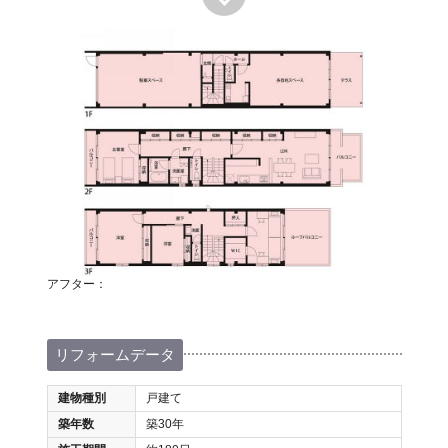
アフター：
リフォームデータ
建物種別
戸建て
築年数
築30年