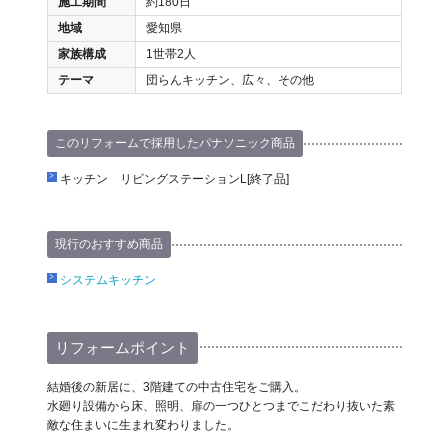
施工期間
約180日
地域
愛知県
家族構成
1世帯2人
テーマ
団らんキッチン、広々、その他
このリフォームで採用したパナソニック商品
キッチン リビングステーションL[終了品]
現行のおすすめ商品
システムキッチン
リフォームポイント
結婚後の新居に、3階建ての中古住宅をご購入。
水廻り設備から床、照明、扉の一つひとつまでこだわり抜いた素
敵な住まいに生まれ変わりました。