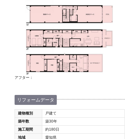
アフター：
リフォームデータ
建物種別
戸建て
築年数
築30年
施工期間
約180日
地域
愛知県