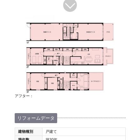
アフター：
リフォームデータ
建物種別
戸建て
築年数
築30年