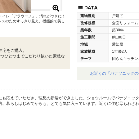
建物種別
戸建て
トイレ「アラウーノ」。汚れがつきにく
レスのためすっきり見え、機能的で美し
改修規模
全面リフォーム
築年数
築30年
施工期間
約180日
地域
愛知県
住宅をご購入。
家族構成
1世帯2人
一つひとつまでこだわり抜いた素敵な
テーマ
団らんキッチン
お近くの「パナソニックの
にも応えていただき、理想の新居ができました。ショウルームでパナソニッ
信。暮らしはじめてからも、とても気に入っています。近くに住む母もわざ