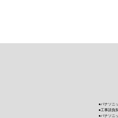
●パナソニ
●工事請負
●パナソニ