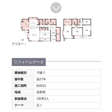
アフター：
リフォームデータ
建物種別
戸建て
築年数
築27年
施工期間
約60日
地域
長野県
家族構成
1世帯2人
テーマ
広々