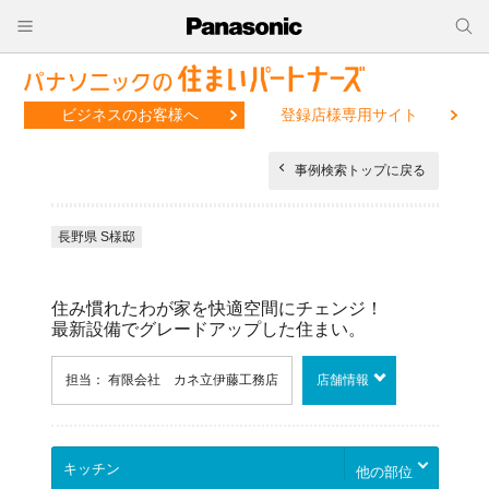
ビジネスのお客様へ
登録店様専用サイト
事例検索トップに戻る
長野県 S様邸
住み慣れたわが家を快適空間にチェンジ！
最新設備でグレードアップした住まい。
担当： 有限会社 カネ立伊藤工務店
店舗情報
他の部位