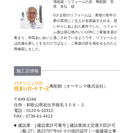
増改築・リフォームの店 陶彩館 宮
里 良弘 様
Uさま邸のリフォームは、奥様の長年の
夢の実現にご主人が全面協力される、思
いやりにあふれた案件でした。リフォー
ム後は居心地のいいLDKにご家族全員が
集まり、和気あいあいと過ごされているようです。リフォームと
は設備を新しくするだけではなく、ご家族の絆を強めるものだと
再確認しました。
施工店情報
陶彩館（オーヤシマ株式会社）
〒649-6244
住所：和歌山県岩出市畑毛３０６－２
電話：0120-6-10312
FAX：0736-61-4413
建設業 [ 建設業許可番号 ] 建設業国土交通大臣許可
（般-27）第23797号\n[ その他許認可 ] 一級建築士事