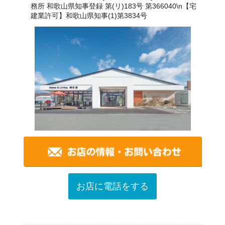
務所 和歌山県知事登録 第(リ)183号 第366040\n【宅
建業許可】和歌山県知事(1)第3834号
お店に電話をする