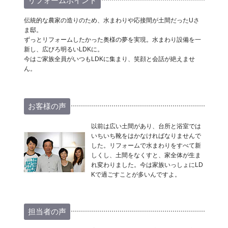
リフォームポイント
伝統的な農家の造りのため、水まわりや応接間が土間だったUさ
ま邸。
ずっとリフォームしたかった奥様の夢を実現。水まわり設備を一
新し、広びろ明るいLDKに。
今はご家族全員がいつもLDKに集まり、笑顔と会話が絶えませ
ん。
お客様の声
以前は広い土間があり、台所と浴室では
いちいち靴をはかなければなりませんで
した。リフォームで水まわりをすべて新
しくし、土間をなくすと、家全体が生ま
れ変わりました。今は家族いっしょにLD
Kで過ごすことが多いんですよ。
担当者の声