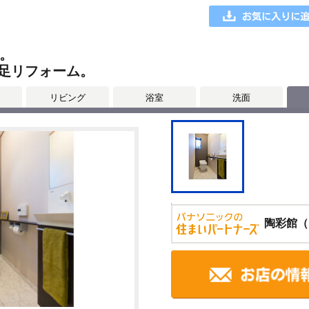
。
足リフォーム。
リビング
浴室
洗面
陶彩館（