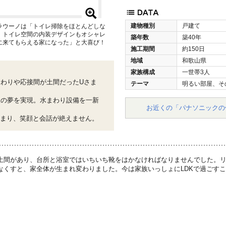
建物種別
戸建て
ラウーノは「トイレ掃除をほとんどしな
。トイレ空間の内装デザインもオシャレ
築年数
築40年
に来てもらえる家になった」と大喜び！
施工期間
約150日
地域
和歌山県
家族構成
一世帯3人
わりや応接間が土間だったUさま
テーマ
明るい部屋、そ
様の夢を実現。水まわり設備を一新
お近くの「パナソニックの
集まり、笑顔と会話が絶えません。
土間があり、台所と浴室ではいちいち靴をはかなければなりませんでした。
なくすと、家全体が生まれ変わりました。今は家族いっしょにLDKで過ごす