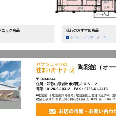
ソニック商品
現行のおすすめ商品
トイレ アラウーノ ＳⅡ
陶彩館（オー
〒649-6244
住所：和歌山県岩出市畑毛３０６－２
電話：0120-6-10312 FAX：0736-61-4413
■建設業 [ 建設業許可番号 ] 建設業国土交通大臣許可（般-27
建築士事務所 和歌山県知事登録 第(リ)183号 第366040