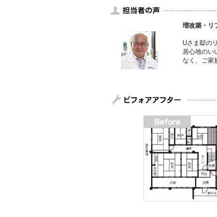
増改築・リ
Uさま邸の
居心地のい
なく、ご家