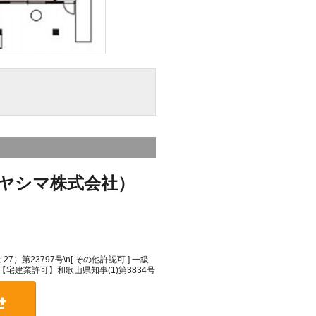
ヤシマ株式会社）
）第23797号\n[ その他許認可 ] 一級
\n【宅建業許可】和歌山県知事(1)第3834号