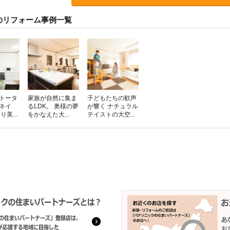
のリフォーム事例一覧
をトータ
家族が自然に集ま
子どもたちの歓声
ネイ
るLDK。 奥様の夢
が響く ナチュラル
美...
をかなえた大...
テイストの大空...